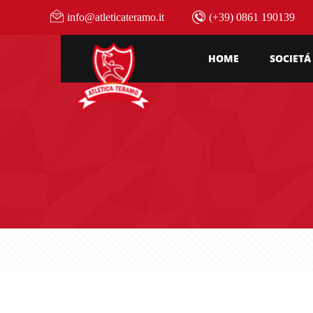
info@atleticateramo.it
(+39) 0861 190139
HOME
SOCIETÁ